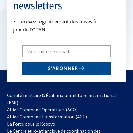
newsletters
Et recevez régulièrement des mises à
jour de l'OTAN.
Write
your
email
S'ABONNER
to
subscribe
Comité militaire & État-major militaire international
(EMI)
s’ouvre
Allied Command Operations (ACO)
dans
Allied Command Transformation (ACT)
s’ouvre
un
La Force pour le Kosovo
dans
nouvel
Le Centre euro-atlantique de coordination des