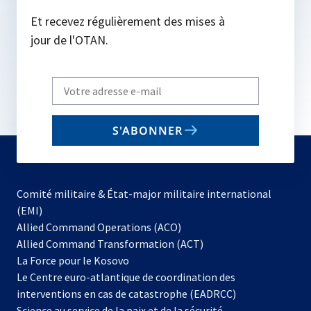
Et recevez régulièrement des mises à
jour de l'OTAN.
Write
your
email
S'ABONNER
to
subscribe
Comité militaire & État-major militaire international
(EMI)
s’ouvre
Allied Command Operations (ACO)
dans
Allied Command Transformation (ACT)
s’ouvre
un
La Force pour le Kosovo
dans
nouvel
Le Centre euro-atlantique de coordination des
un
onglet
interventions en cas de catastrophe (EADRCC)
nouvel
Science au service de la paix et de la sécurité