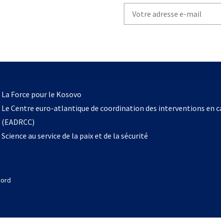
Write
your
email
to
subscribe
s’ouvre
l
La Force pour le Kosovo
dans
Le Centre euro-atlantique de coordination des interventions en 
un
(EADRCC)
nouvel
Science au service de la paix et de la sécurité
onglet
Nord