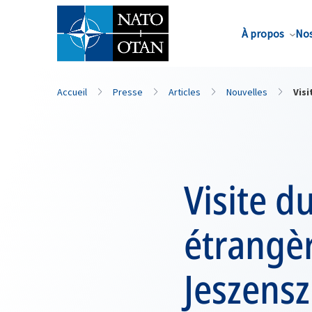
Nom de famille*
À propos
Nos
Accueil
Presse
Articles
Nouvelles
Visi
Visite d
étrangèr
Jeszensz