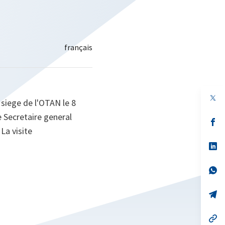
 siege de l'OTAN le 8
e Secretaire general
s’
da
La visite
un
no
s’
on
da
un
no
s’
on
da
un
no
s’
on
da
un
no
s’
on
da