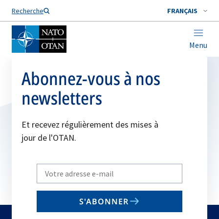
Nom de famille*
Recherche
FRANÇAIS
Menu
Abonnez-vous à nos
newsletters
Et recevez régulièrement des mises à
jour de l'OTAN.
Write
your
email
S'ABONNER
to
subscribe