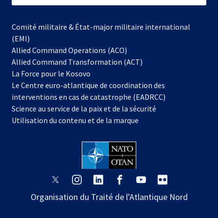
Comité militaire & État-major militaire international
(EMI)
Allied Command Operations (ACO)
Allied Command Transformation (ACT)
s’ouvre
La Force pour le Kosovo
dans
Le Centre euro-atlantique de coordination des
un
interventions en cas de catastrophe (EADRCC)
nouvel
Science au service de la paix et de la sécurité
onglet
Utilisation du contenu et de la marque
s’ouvre
s’ouvre
s’ouvre
s’ouvre
s’ouvre
s’ouvre
dans
dans
dans
dans
dans
dans
Organisation du Traité de l'Atlantique Nord
un
un
un
un
un
un
nouvel
nouvel
nouvel
nouvel
nouvel
nouvel