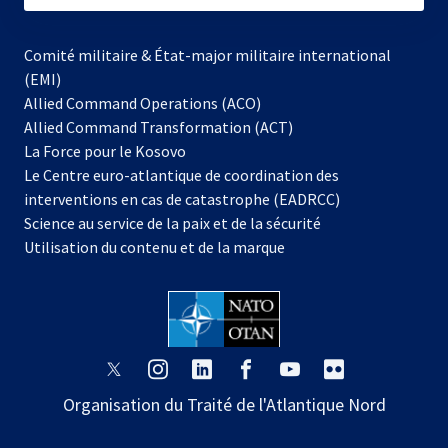
Comité militaire & État-major militaire international
(EMI)
Allied Command Operations (ACO)
Allied Command Transformation (ACT)
s’ouvre
La Force pour le Kosovo
dans
Le Centre euro-atlantique de coordination des
un
interventions en cas de catastrophe (EADRCC)
nouvel
Science au service de la paix et de la sécurité
onglet
Utilisation du contenu et de la marque
s’ouvre
s’ouvre
s’ouvre
s’ouvre
s’ouvre
s’ouvre
dans
dans
dans
dans
dans
dans
Organisation du Traité de l'Atlantique Nord
un
un
un
un
un
un
nouvel
nouvel
nouvel
nouvel
nouvel
nouvel