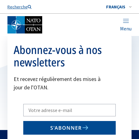
Nom de famille*
Recherche
FRANÇAIS
Menu
Abonnez-vous à nos
newsletters
Et recevez régulièrement des mises à
jour de l'OTAN.
Write
your
email
S'ABONNER
to
subscribe