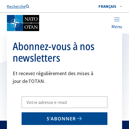
Nom de famille*
Recherche
FRANÇAIS
Menu
Abonnez-vous à nos
newsletters
Et recevez régulièrement des mises à
jour de l'OTAN.
Write
your
email
S'ABONNER
to
subscribe