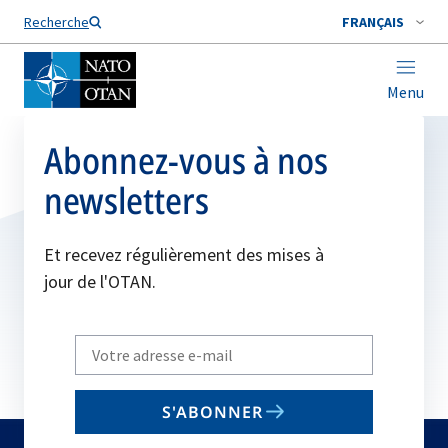
Nom de famille*
Recherche
FRANÇAIS
Menu
Abonnez-vous à nos
newsletters
Et recevez régulièrement des mises à
jour de l'OTAN.
Write
your
email
S'ABONNER
to
subscribe