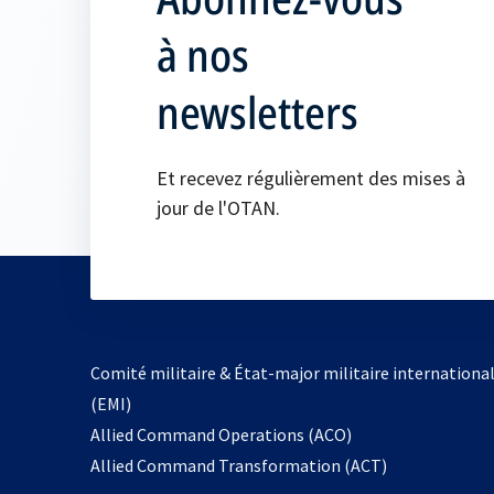
à nos
newsletters
Et recevez régulièrement des mises à
jour de l'OTAN.
Comité militaire & État-major militaire internationa
(EMI)
s’ouvre
Allied Command Operations (ACO)
dans
Allied Command Transformation (ACT)