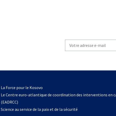
Write
your
email
to
subscribe
s’ouvre
l
La Force pour le Kosovo
dans
Le Centre euro-atlantique de coordination des interventions en 
un
(EADRCC)
nouvel
Science au service de la paix et de la sécurité