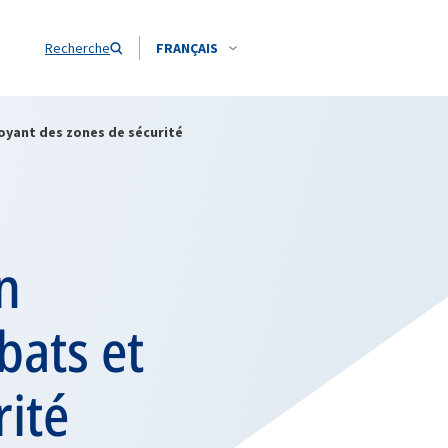
Recherche
FRANÇAIS
yant des zones de sécurité
n
bats et
rité