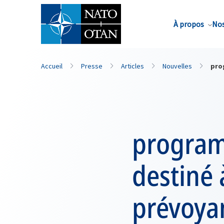
Nom de famille*
À propos
Nos
Accueil
Presse
Articles
Nouvelles
pro
program
destiné 
prévoyan