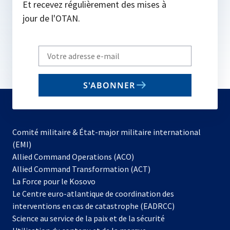
Et recevez régulièrement des mises à
jour de l'OTAN.
Write
your
email
S'ABONNER
to
subscribe
Comité militaire & État-major militaire international
(EMI)
s’ouvre
Allied Command Operations (ACO)
dans
Allied Command Transformation (ACT)
s’ouvre
un
La Force pour le Kosovo
dans
nouvel
Le Centre euro-atlantique de coordination des
un
onglet
interventions en cas de catastrophe (EADRCC)
nouvel
Science au service de la paix et de la sécurité