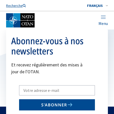
Nom de famille*
Recherche
FRANÇAIS
Menu
Abonnez-vous à nos
newsletters
Et recevez régulièrement des mises à
jour de l'OTAN.
Write
your
email
S'ABONNER
to
subscribe