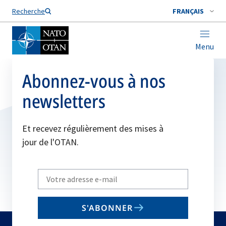
Nom de famille*
Recherche
FRANÇAIS
Menu
Abonnez-vous à nos
newsletters
Et recevez régulièrement des mises à
jour de l'OTAN.
Write
your
email
S'ABONNER
to
subscribe