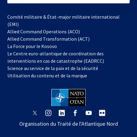
Comité militaire & État-major militaire international
(EMI)
Allied Command Operations (ACO)
Allied Command Transformation (ACT)
s’ouvre
La Force pour le Kosovo
dans
Le Centre euro-atlantique de coordination des
un
interventions en cas de catastrophe (EADRCC)
nouvel
Science au service de la paix et de la sécurité
onglet
Utilisation du contenu et de la marque
s’ouvre
s’ouvre
s’ouvre
s’ouvre
s’ouvre
s’ouvre
dans
dans
dans
dans
dans
dans
Organisation du Traité de l'Atlantique Nord
un
un
un
un
un
un
nouvel
nouvel
nouvel
nouvel
nouvel
nouvel