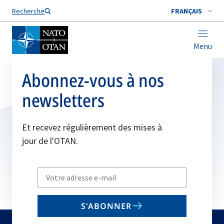
Nom de famille*
Recherche
FRANÇAIS
Menu
Abonnez-vous à nos
newsletters
Et recevez régulièrement des mises à
jour de l'OTAN.
Write
your
email
S'ABONNER
to
subscribe