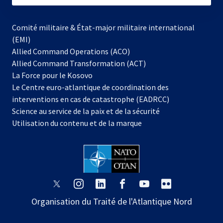
Comité militaire & État-major militaire international
(EMI)
Allied Command Operations (ACO)
Allied Command Transformation (ACT)
s’ouvre
La Force pour le Kosovo
dans
Le Centre euro-atlantique de coordination des
un
interventions en cas de catastrophe (EADRCC)
nouvel
Science au service de la paix et de la sécurité
onglet
Utilisation du contenu et de la marque
s’ouvre
s’ouvre
s’ouvre
s’ouvre
s’ouvre
s’ouvre
dans
dans
dans
dans
dans
dans
Organisation du Traité de l'Atlantique Nord
un
un
un
un
un
un
nouvel
nouvel
nouvel
nouvel
nouvel
nouvel