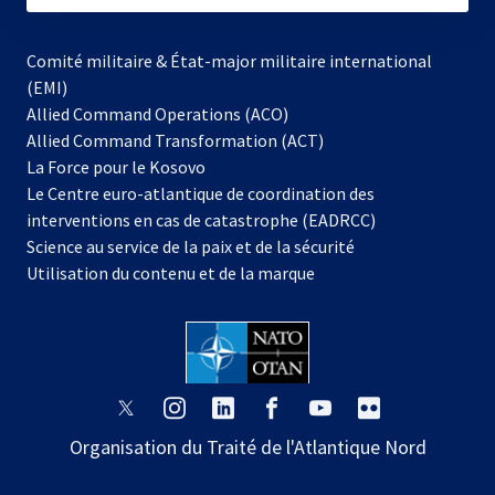
Comité militaire & État-major militaire international
(EMI)
Allied Command Operations (ACO)
Allied Command Transformation (ACT)
s’ouvre
La Force pour le Kosovo
dans
Le Centre euro-atlantique de coordination des
un
interventions en cas de catastrophe (EADRCC)
nouvel
Science au service de la paix et de la sécurité
onglet
Utilisation du contenu et de la marque
s’ouvre
s’ouvre
s’ouvre
s’ouvre
s’ouvre
s’ouvre
dans
dans
dans
dans
dans
dans
Organisation du Traité de l'Atlantique Nord
un
un
un
un
un
un
nouvel
nouvel
nouvel
nouvel
nouvel
nouvel