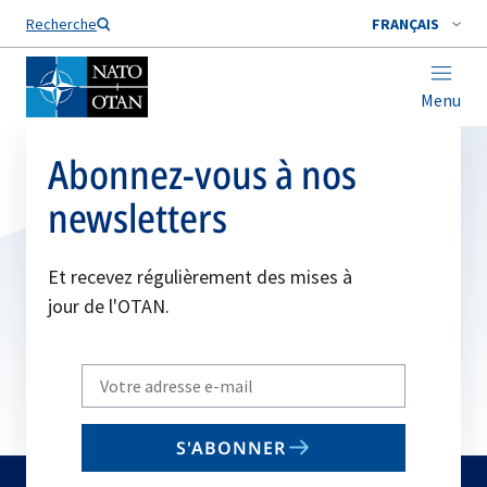
Nom de famille*
Recherche
FRANÇAIS
Menu
Abonnez-vous à nos
newsletters
Et recevez régulièrement des mises à
jour de l'OTAN.
Write
your
email
S'ABONNER
to
subscribe