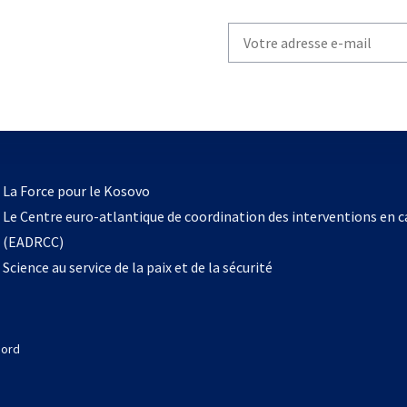
Write
your
email
to
subscribe
s’ouvre
l
La Force pour le Kosovo
dans
Le Centre euro-atlantique de coordination des interventions en 
un
(EADRCC)
nouvel
Science au service de la paix et de la sécurité
onglet
Nord