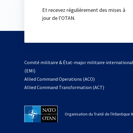
Et recevez régulièrement des mises à
jour de l'OTAN.
Comité militaire & État-major militaire internationa
(EMI)
s’ouvre
Allied Command Operations (ACO)
dans
Allied Command Transformation (ACT)
un
nouvel
onglet
Organisation du Traité de l'Atlantique 