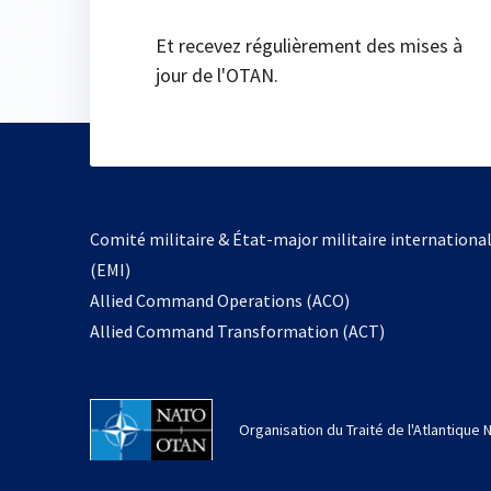
Et recevez régulièrement des mises à
jour de l'OTAN.
Comité militaire & État-major militaire internationa
(EMI)
s’ouvre
Allied Command Operations (ACO)
dans
Allied Command Transformation (ACT)
un
nouvel
onglet
Organisation du Traité de l'Atlantique 