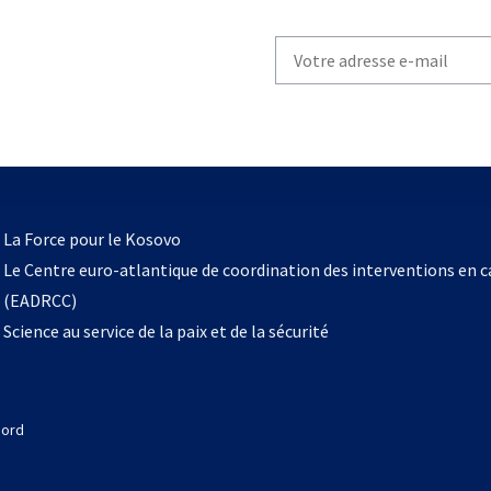
Write
your
email
to
subscribe
s’ouvre
l
La Force pour le Kosovo
dans
Le Centre euro-atlantique de coordination des interventions en 
un
(EADRCC)
nouvel
Science au service de la paix et de la sécurité
onglet
Nord