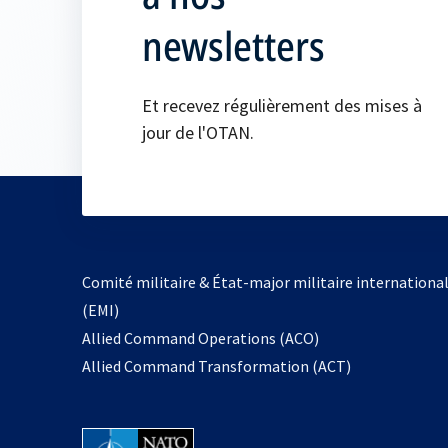
newsletters
Et recevez régulièrement des mises à
jour de l'OTAN.
Comité militaire & État-major militaire internationa
(EMI)
s’ouvre
Allied Command Operations (ACO)
dans
Allied Command Transformation (ACT)
un
nouvel