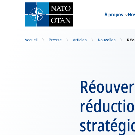
Nom de famille*
À propos
Nos
Accueil
Presse
Articles
Nouvelles
Réo
Réouvert
réducti
stratégi