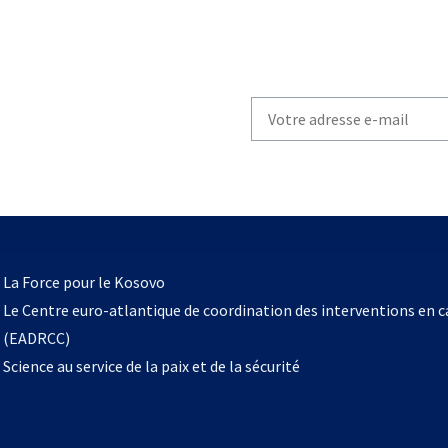
Write
your
email
to
subscribe
s’ouvre
l
La Force pour le Kosovo
dans
Le Centre euro-atlantique de coordination des interventions en 
un
(EADRCC)
nouvel
Science au service de la paix et de la sécurité
onglet