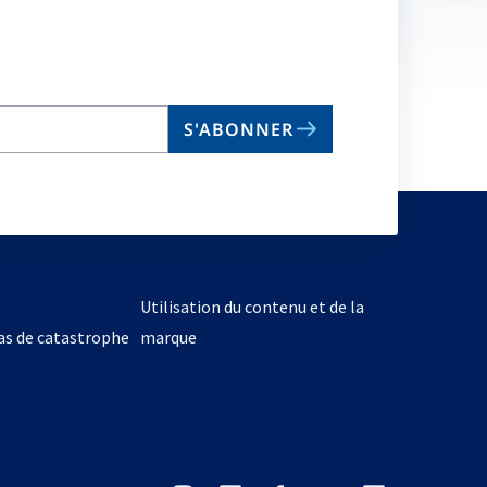
no
on
S'ABONNER
Utilisation du contenu et de la
cas de catastrophe
marque