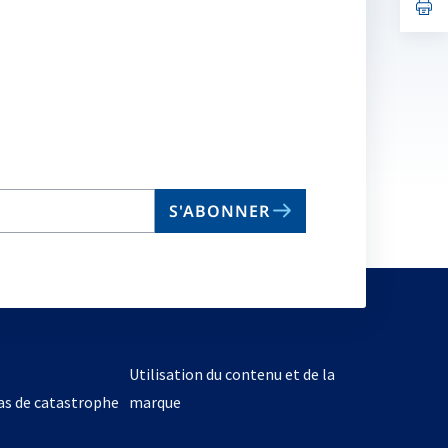
no
s’
on
da
un
no
on
S'ABONNER
Utilisation du contenu et de la
cas de catastrophe
marque