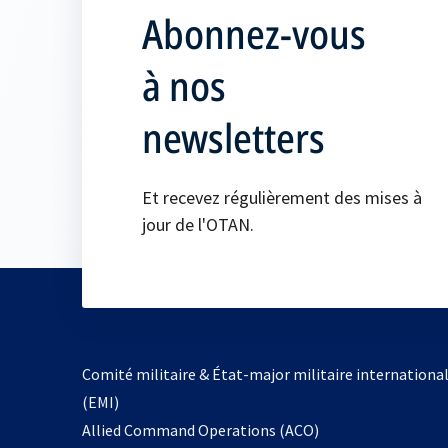
Abonnez-vous
à nos
newsletters
Et recevez régulièrement des mises à
jour de l'OTAN.
Comité militaire & État-major militaire internationa
(EMI)
s’ouvre
Allied Command Operations (ACO)