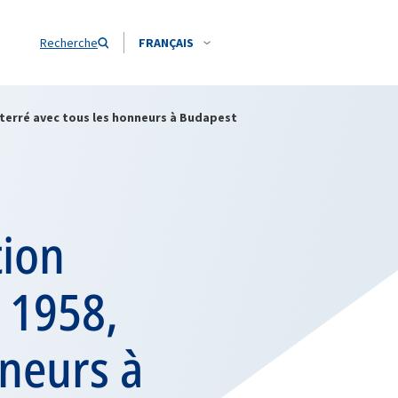
Recherche
FRANÇAIS
nterré avec tous les honneurs à Budapest
tion
 1958,
nneurs à