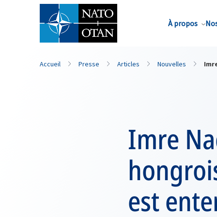
Nom de famille*
À propos
Nos
Accueil
Presse
Articles
Nouvelles
Imre
Imre Nag
hongroi
est ente