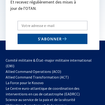
Et recevez régulièrement des mises à
jour de l'OTAN.
Write
your
email
S'ABONNER
to
subscribe
Comité militaire & État-major militaire international
(EMI)
s’ouvre
Allied Command Operations (ACO)
dans
Allied Command Transformation (ACT)
s’ouvre
un
La Force pour le Kosovo
dans
nouvel
Le Centre euro-atlantique de coordination des
un
onglet
interventions en cas de catastrophe (EADRCC)
nouvel
Science au service de la paix et de la sécurité