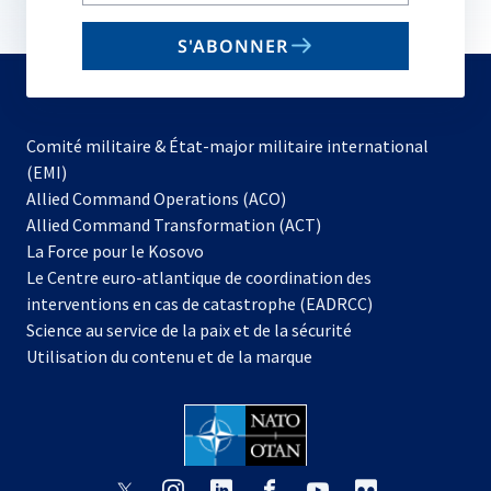
your
email
S'ABONNER
to
subscribe
Comité militaire & État-major militaire international
(EMI)
s’ouvre
Allied Command Operations (ACO)
dans
Allied Command Transformation (ACT)
s’ouvre
un
La Force pour le Kosovo
dans
nouvel
Le Centre euro-atlantique de coordination des
un
onglet
interventions en cas de catastrophe (EADRCC)
nouvel
Science au service de la paix et de la sécurité
onglet
Utilisation du contenu et de la marque
s’ouvre
s’ouvre
s’ouvre
s’ouvre
s’ouvre
s’ouvre