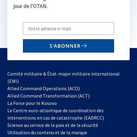
jour de l'OTAN.
Write
your
email
S'ABONNER
to
subscribe
Comité militaire & État-major militaire international
(EMI)
s’ouvre
Allied Command Operations (ACO)
dans
Allied Command Transformation (ACT)
s’ouvre
un
La Force pour le Kosovo
dans
nouvel
Le Centre euro-atlantique de coordination des
un
onglet
interventions en cas de catastrophe (EADRCC)
nouvel
Science au service de la paix et de la sécurité
onglet
Utilisation du contenu et de la marque