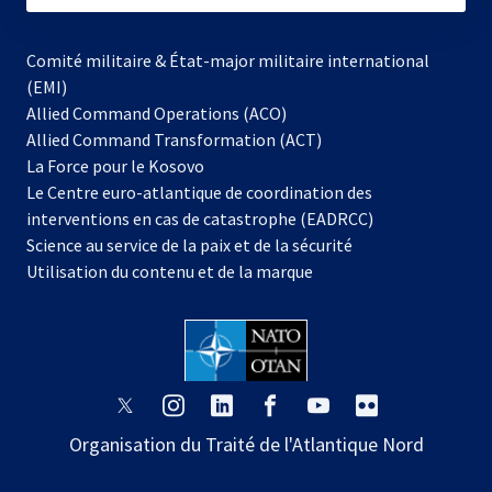
Comité militaire & État-major militaire international
(EMI)
Allied Command Operations (ACO)
Allied Command Transformation (ACT)
s’ouvre
La Force pour le Kosovo
dans
Le Centre euro-atlantique de coordination des
un
interventions en cas de catastrophe (EADRCC)
nouvel
Science au service de la paix et de la sécurité
onglet
Utilisation du contenu et de la marque
s’ouvre
s’ouvre
s’ouvre
s’ouvre
s’ouvre
s’ouvre
dans
dans
dans
dans
dans
dans
Organisation du Traité de l'Atlantique Nord
un
un
un
un
un
un
nouvel
nouvel
nouvel
nouvel
nouvel
nouvel