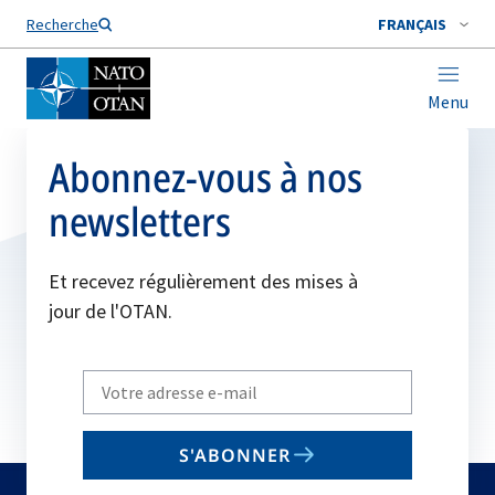
Nom de famille*
Recherche
FRANÇAIS
Menu
Abonnez-vous à nos
newsletters
Et recevez régulièrement des mises à
jour de l'OTAN.
Write
your
email
S'ABONNER
to
subscribe