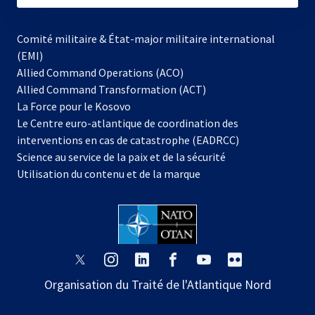
Comité militaire & État-major militaire international
(EMI)
Allied Command Operations (ACO)
Allied Command Transformation (ACT)
s’ouvre
La Force pour le Kosovo
dans
Le Centre euro-atlantique de coordination des
un
interventions en cas de catastrophe (EADRCC)
nouvel
Science au service de la paix et de la sécurité
onglet
Utilisation du contenu et de la marque
s’ouvre
s’ouvre
s’ouvre
s’ouvre
s’ouvre
s’ouvre
dans
dans
dans
dans
dans
dans
Organisation du Traité de l'Atlantique Nord
un
un
un
un
un
un
nouvel
nouvel
nouvel
nouvel
nouvel
nouvel