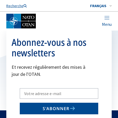
Nom de famille*
Recherche
FRANÇAIS
Menu
Abonnez-vous à nos
newsletters
Et recevez régulièrement des mises à
jour de l'OTAN.
Write
your
email
S'ABONNER
to
subscribe