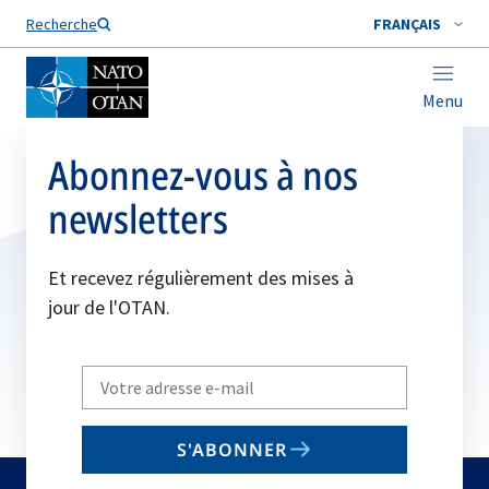
Nom de famille*
Recherche
FRANÇAIS
Menu
Abonnez-vous à nos
newsletters
Et recevez régulièrement des mises à
jour de l'OTAN.
Write
your
email
S'ABONNER
to
subscribe