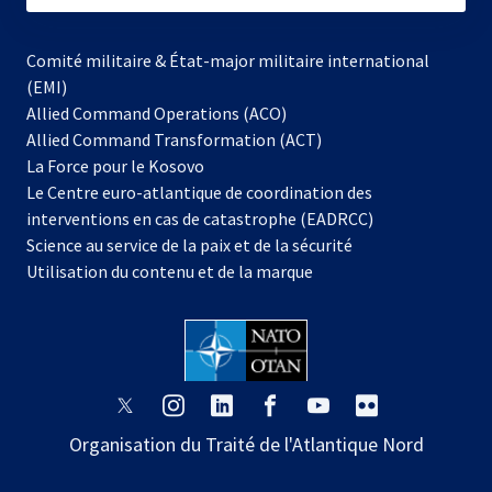
Comité militaire & État-major militaire international
(EMI)
Allied Command Operations (ACO)
Allied Command Transformation (ACT)
s’ouvre
La Force pour le Kosovo
dans
Le Centre euro-atlantique de coordination des
un
interventions en cas de catastrophe (EADRCC)
nouvel
Science au service de la paix et de la sécurité
onglet
Utilisation du contenu et de la marque
s’ouvre
s’ouvre
s’ouvre
s’ouvre
s’ouvre
s’ouvre
dans
dans
dans
dans
dans
dans
Organisation du Traité de l'Atlantique Nord
un
un
un
un
un
un
nouvel
nouvel
nouvel
nouvel
nouvel
nouvel