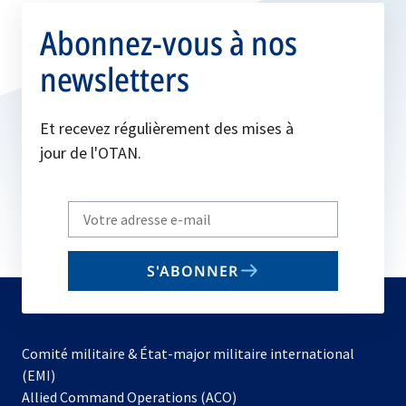
Abonnez-vous à nos
newsletters
Et recevez régulièrement des mises à
jour de l'OTAN.
Write
your
email
S'ABONNER
to
subscribe
Comité militaire & État-major militaire international
(EMI)
s’ouvre
Allied Command Operations (ACO)