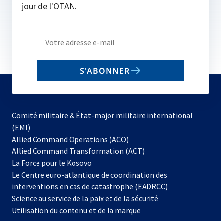
jour de l'OTAN.
Write
your
email
S'ABONNER
to
subscribe
Comité militaire & État-major militaire international
(EMI)
s’ouvre
Allied Command Operations (ACO)
dans
Allied Command Transformation (ACT)
s’ouvre
un
La Force pour le Kosovo
dans
nouvel
Le Centre euro-atlantique de coordination des
un
onglet
interventions en cas de catastrophe (EADRCC)
nouvel
Science au service de la paix et de la sécurité
onglet
Utilisation du contenu et de la marque