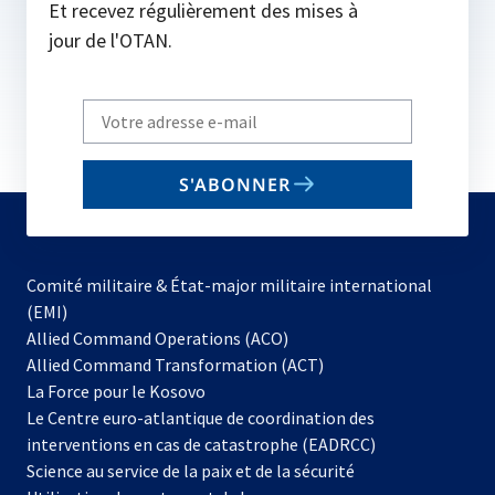
Et recevez régulièrement des mises à
jour de l'OTAN.
Write
your
email
S'ABONNER
to
subscribe
Comité militaire & État-major militaire international
(EMI)
s’ouvre
Allied Command Operations (ACO)
dans
Allied Command Transformation (ACT)
s’ouvre
un
La Force pour le Kosovo
dans
nouvel
Le Centre euro-atlantique de coordination des
un
onglet
interventions en cas de catastrophe (EADRCC)
nouvel
Science au service de la paix et de la sécurité