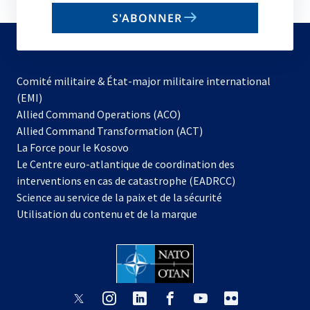
email
S'ABONNER
to
subscribe
Comité militaire & État-major militaire international
(EMI)
s’ouvre
Allied Command Operations (ACO)
dans
Allied Command Transformation (ACT)
s’ouvre
un
La Force pour le Kosovo
dans
nouvel
Le Centre euro-atlantique de coordination des
un
onglet
interventions en cas de catastrophe (EADRCC)
nouvel
Science au service de la paix et de la sécurité
onglet
Utilisation du contenu et de la marque
s’ouvre
s’ouvre
s’ouvre
s’ouvre
s’ouvre
s’ouvre