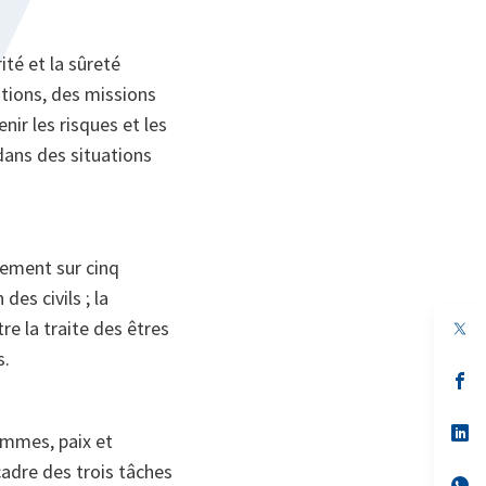
té et la sûreté
ations, des missions
nir les risques et les
dans des situations
lement sur cinq
des civils ; la
tre la traite des êtres
s.
s’
da
un
no
s’
emmes, paix et
on
da
un
cadre des trois tâches
no
s’