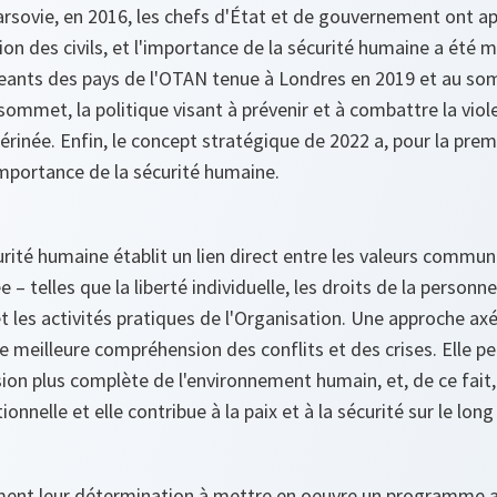
sovie, en 2016, les chefs d'État et de gouvernement ont ap
n des civils, et l'importance de la sécurité humaine a été mis
geants des pays de l'OTAN tenue à Londres en 2019 et au so
sommet, la politique visant à prévenir et à combattre la viole
térinée. Enfin, le concept stratégique de 2022 a, pour la prem
importance de la sécurité humaine.
rité humaine établit un lien direct entre les valeurs commun
 – telles que la liberté individuelle, les droits de la personn
 et les activités pratiques de l'Organisation. Une approche axé
e meilleure compréhension des conflits et des crises. Elle p
sion plus complète de l'environnement humain, et, de ce fait, 
tionnelle et elle contribue à la paix et à la sécurité sur le lon
irment leur détermination à mettre en oeuvre un programme 