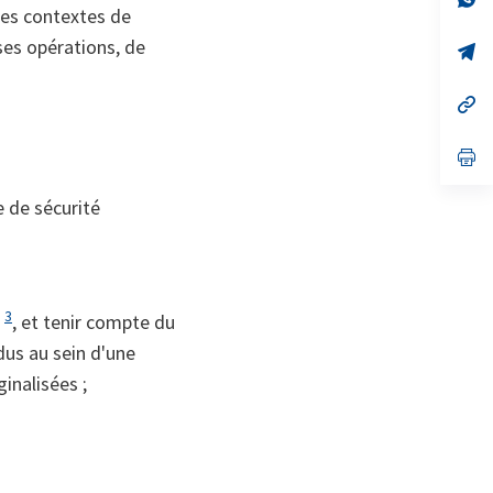
des contextes de
on
da
un
 ses opérations, de
no
s’
on
da
un
no
s’
on
da
un
no
s’
on
da
un
e de sécurité
no
on
3
e
, et tenir compte du
idus au sein d'une
inalisées ;