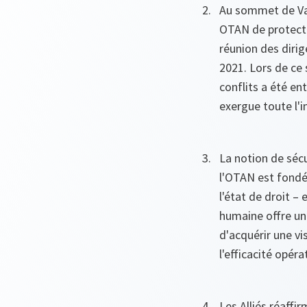
Au sommet de Var
OTAN de protectio
réunion des diri
2021. Lors de ce 
conflits a été en
exergue toute l'
La notion de sécu
l'OTAN est fondée
l'état de droit –
humaine offre un
d'acquérir une vi
l'efficacité opéra
Les Alliés réaff