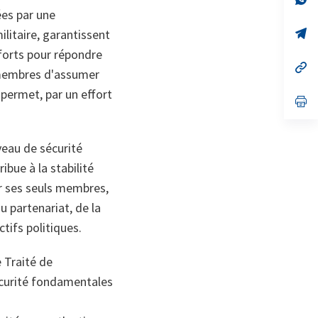
on
da
ées par une
un
no
s’
litaire, garantissent
on
da
forts pour répondre
un
no
s’
s membres d'assumer
on
da
un
 permet, par un effort
no
s’
on
da
un
no
on
veau de sécurité
ibue à la stabilité
ur ses seuls membres,
 partenariat, de la
tifs politiques.
e Traité de
sécurité fondamentales