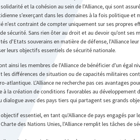
olidarité et la cohésion au sein de l'Alliance, qui sont assur
dienne s'exerçant dans les domaines à la fois politique et mi
lié n'est contraint de compter uniquement sur ses propres ef
 de sécurité. Sans rien ôter au droit et au devoir qu'ont se
ités d'Etats souverains en matière de défense, l'Alliance leur
iser leurs objectifs essentiels de sécurité nationale.
nt ainsi les membres de l'Alliance de bénéficier d'un égal ni
t les différences de situation ou de capacités militaires contr
ro-atlantique. L'Alliance ne recherche pas ces avantages po
e à la création de conditions favorables au développement du
 dialogue avec des pays tiers qui partagent ses grands objec
 objectif essentiel, en tant qu'Alliance de pays engagés par l
Charte des Nations Unies, l'Alliance remplit les tâches de 