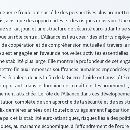
a Guerre froide ont succédé des perspectives plus prometteu
is, ainsi que des opportunités et des risques nouveaux. Une 
rue se fait jour, et une structure de sécurité euro-atlantique
oue un rôle central. L'Alliance est au coeur des efforts déploy
 de coopération et de compréhension mutuelle à travers la 
le s'est engagée en faveur de nouvelles activités essentielles
une stabilité plus large. Elle montre la profondeur de cet en
 mettre fin aux immenses souffrances humaines engendrées pa
es écoulées depuis la fin de la Guerre froide ont aussi été
importants dans le domaine de la maîtrise des armements,
einement attachée. Le rôle de l'Alliance dans ces développemen
tation complète de son approche de la sécurité et de ses st
dix dernières années ont toutefois vu également l'apparitio
 paix et la stabilité euro-atlantiques, risques liés à des poli
iques, au marasme économique, à l'effondrement de l'ordre p