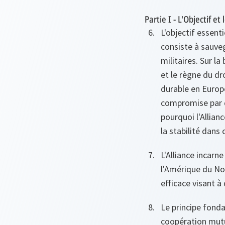
Partie I - L'Objectif et
L'objectif essent
consiste à sauveg
militaires. Sur 
et le règne du dro
durable en Europe
compromise par de
pourquoi l'Allian
la stabilité dans 
L'Alliance incarn
l'Amérique du Nor
efficace visant 
Le principe fond
coopération mutue