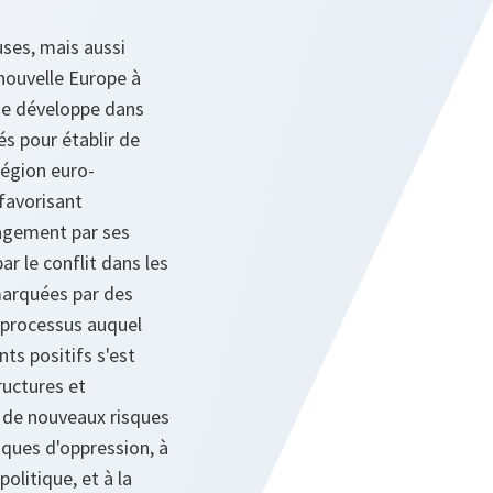
ses, mais aussi
nouvelle Europe à
 se développe dans
és pour établir de
région euro-
 favorisant
gagement par ses
r le conflit dans les
 marquées par des
 processus auquel
ts positifs s'est
ructures et
n de nouveaux risques
tiques d'oppression, à
olitique, et à la