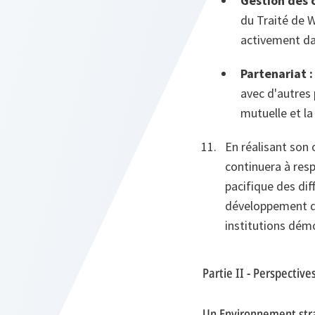
Gestion des c
du Traité de W
activement dan
Partenariat :
avec d'autres 
mutuelle et la
En réalisant son 
continuera à resp
pacifique des di
développement de 
institutions démo
Partie II - Perspective
Un Environnement str