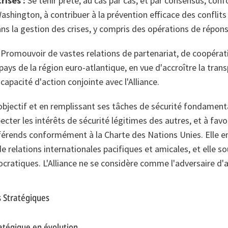
rises :
Se tenir prête, au cas par cas, et par consensus, conf
ashington, à contribuer à la prévention efficace des conflits
s la gestion des crises, y compris des opérations de répons
Promouvoir de vastes relations de partenariat, de coopérat
pays de la région euro-atlantique, en vue d'accroître la tran
 capacité d'action conjointe avec l'Alliance.
objectif et en remplissant ses tâches de sécurité fondamental
ecter les intérêts de sécurité légitimes des autres, et à favo
fférends conformément à la Charte des Nations Unies. Elle e
relations internationales pacifiques et amicales, et elle so
cratiques. L'Alliance ne se considère comme l'adversaire d'
s Stratégiques
atégique en évolution