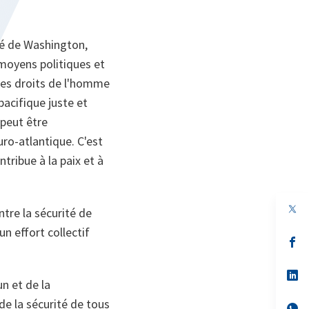
ité de Washington,
 moyens politiques et
les droits de l'homme
pacifique juste et
 peut être
uro-atlantique. C'est
tribue à la paix et à
ntre la sécurité de
un effort collectif
s’
da
un
no
s’
n et de la
on
da
un
 de la sécurité de tous
no
s’