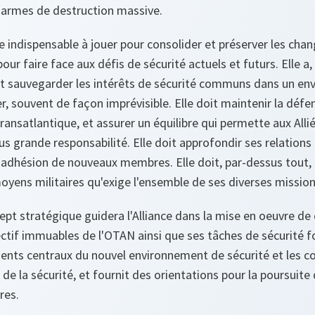
s armes de destruction massive.
ôle indispensable à jouer pour consolider et préserver les ch
pour faire face aux défis de sécurité actuels et futurs. Elle a
oit sauvegarder les intérêts de sécurité communs dans un en
r, souvent de façon imprévisible. Elle doit maintenir la défen
 transatlantique, et assurer un équilibre qui permette aux All
s grande responsabilité. Elle doit approfondir ses relations
l'adhésion de nouveaux membres. Elle doit, par-dessus tout,
moyens militaires qu'exige l'ensemble de ses diverses mission
t stratégique guidera l'Alliance dans la mise en oeuvre de c
jectif immuables de l'OTAN ainsi que ses tâches de sécurité
éments centraux du nouvel environnement de sécurité et les
de la sécurité, et fournit des orientations pour la poursuite
res.