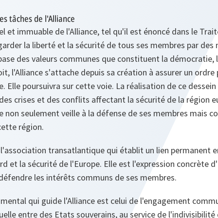
 les tâches de l'Alliance
iel et immuable de l'Alliance, tel qu'il est énoncé dans le Tra
arder la liberté et la sécurité de tous ses membres par des
la base des valeurs communes que constituent la démocratie, 
it, l'Alliance s'attache depuis sa création à assurer un ordre 
. Elle poursuivra sur cette voie. La réalisation de ce dessein
s crises et des conflits affectant la sécurité de la région e
ce non seulement veille à la défense de ses membres mais con
cette région.
e l'association transatlantique qui établit un lien permanent e
d et la sécurité de l'Europe. Elle est l'expression concrète d'
à défendre les intérêts communs de ses membres.
amental qui guide l'Alliance est celui de l'engagement commu
lle entre des Etats souverains, au service de l'indivisibilité