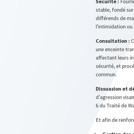
Sécurité :
Fourni
stable, fondé su
différends de man
l'intimidation ou
Consultation :
C
une enceinte tran
affectant leurs 
sécurité, et proc
commun.
Dissuasion et d
d'agression visa
6 du Traité de W
Et afin de renforc