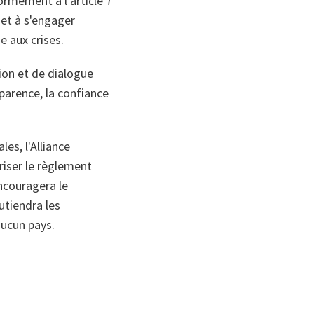
ormément à l'article 7
 et à s'engager
e aux crises.
ion et de dialogue
sparence, la confiance
es, l'Alliance
riser le règlement
ncouragera le
utiendra les
aucun pays.