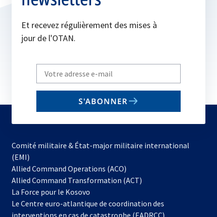
Et recevez régulièrement des mises à
jour de l'OTAN.
Write
your
email
S'ABONNER
to
subscribe
Comité militaire & État-major militaire international
(EMI)
s’ouvre
Allied Command Operations (ACO)
dans
Allied Command Transformation (ACT)
s’ouvre
un
La Force pour le Kosovo
dans
nouvel
Le Centre euro-atlantique de coordination des
un
onglet
interventions en cas de catastrophe (EADRCC)