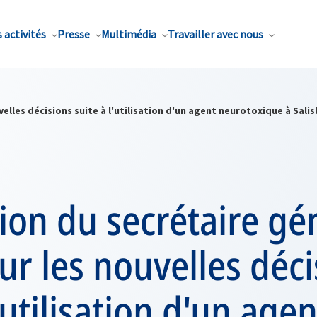
 activités
Presse
Multimédia
Travailler avec nous
elles décisions suite à l'utilisation d'un agent neurotoxique à Sali
ion du secrétaire gé
ur les nouvelles déc
'utilisation d'un agen