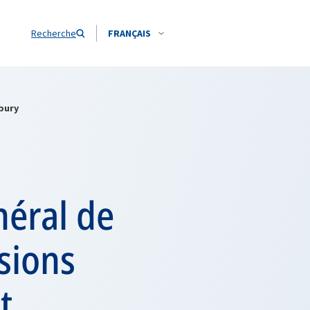
Recherche
FRANÇAIS
sbury
néral de
isions
t