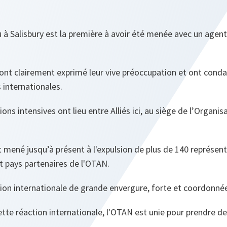
eu à Salisbury est la première à avoir été menée avec un agen
s ont clairement exprimé leur vive préoccupation et ont cond
 internationales.
ons intensives ont lieu entre Alliés ici, au siège de l’Organis
 mené jusqu’à présent à l'expulsion de plus de 140 représenta
et pays partenaires de l'OTAN.
action internationale de grande envergure, forte et coordonné
ette réaction internationale, l'OTAN est unie pour prendre d