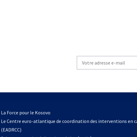
Write
your
email
to
subscribe
s’ouvre
l
La Force pour le Kosovo
dans
Le Centre euro-atlantique de coordination des interventions en 
un
(EADRCC)