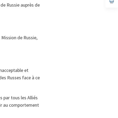
no
s’
n de Russie auprès de
on
da
un
no
on
a Mission de Russie,
inacceptable et
des Russes face à ce
 par tous les Alliés
agir au comportement