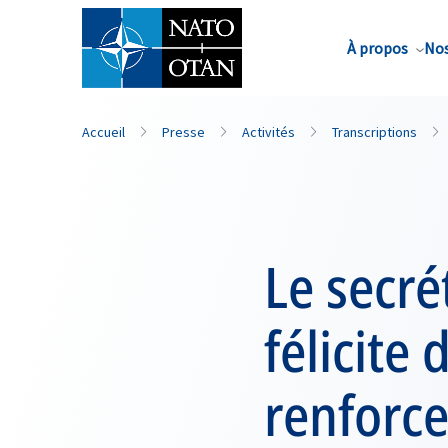
Nom de famille*
À propos
Nos
Accueil
Presse
Activités
Transcriptions
Le secré
félicite
renforc