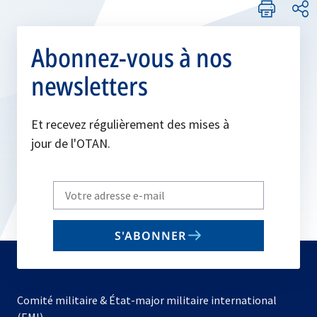
Abonnez-vous à nos
newsletters
Et recevez régulièrement des mises à
jour de l'OTAN.
Write
your
email
S'ABONNER
to
subscribe
Comité militaire & État-major militaire international