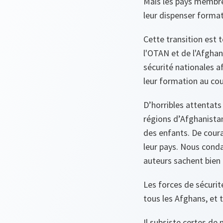
Mais les pays membre
leur dispenser formati
Cette transition est 
l'OTAN et de l'Afghan
sécurité nationales a
leur formation au cou
D’horribles attentats
régions d’Afghanistan
des enfants. De coura
leur pays. Nous cond
auteurs sachent bien q
Les forces de sécurité
tous les Afghans, et 
Il subsiste certes de