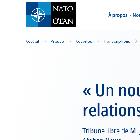
Nom de famille*
À propos
Nos
Accueil
Presse
Activités
Transcriptions
« Un nou
relatio
Tribune libre de M.