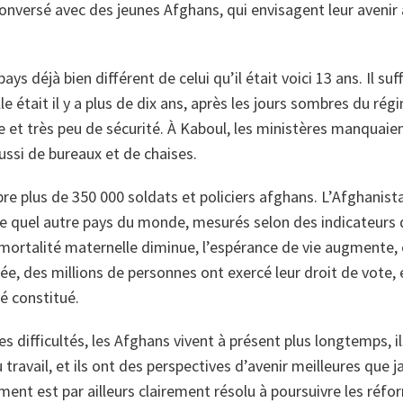
conversé avec des jeunes Afghans, qui envisagent leur aveni
ays déjà bien différent de celui qu’il était voici 13 ans. Il suf
elle était il y a plus de dix ans, après les jours sombres du ré
ce et très peu de sécurité. À Kaboul, les ministères manquaie
ussi de bureaux et de chaises.
e plus de 350 000 soldats et policiers afghans. L’Afghanist
e quel autre pays du monde, mesurés selon des indicateurs
mortalité maternelle diminue, l’espérance de vie augmente, 
née, des millions de personnes ont exercé leur droit de vote
té constitué.
es difficultés, les Afghans vivent à présent plus longtemps, i
travail, et ils ont des perspectives d’avenir meilleures que 
ment est par ailleurs clairement résolu à poursuivre les réfo