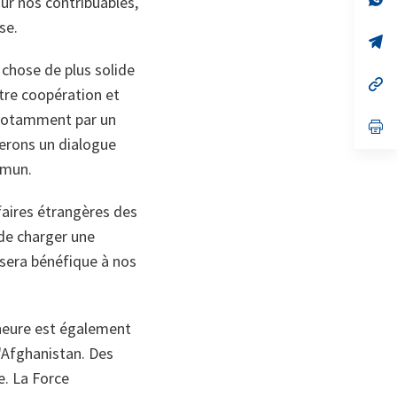
ur nos contribuables,
on
da
se.
un
no
s’
on
da
 chose de plus solide
un
no
s’
tre coopération et
on
da
un
 notamment par un
no
s’
on
da
erons un dialogue
un
mmun.
no
on
faires étrangères des
de charger une
 sera bénéfique à nos
’heure est également
l'Afghanistan. Des
e. La Force