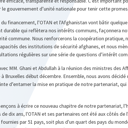
re efficace, transparente et responsable. C’est important po
 le gouvernement d’unité nationale pour tenir cette promes
 du financement, l’OTAN et l'Afghanistan vont bâtir quelque
at durable qui reflètera nos intérêts communs, façonnera no
urité commune. Nous renforcerons la coopération pratique,
pacités des institutions de sécurité afghanes, et nous mèn
ultations régulières sur une série de questions d’intérêt co
vec MM. Ghani et Abdullah à la réunion des ministres des Af
 à Bruxelles début décembre. Ensemble, nous avons décidé 
inte d’entamer la mise en pratique de notre partenariat, qui
nçons à écrire ce nouveau chapitre de notre partenariat, l
s de dix ans, l'OTAN et ses partenaires ont été aux côtés de 
 fournies par 51 pays, soit plus d'un quart des pays du mond