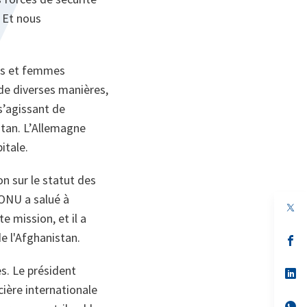
 Et nous
mes et femmes
de diverses manières,
s’agissant de
stan. L’Allemagne
itale.
 sur le statut des
'ONU a salué à
e mission, et il a
de l'Afghanistan.
s’
da
un
s. Le président
no
s’
on
da
cière internationale
un
no
s’