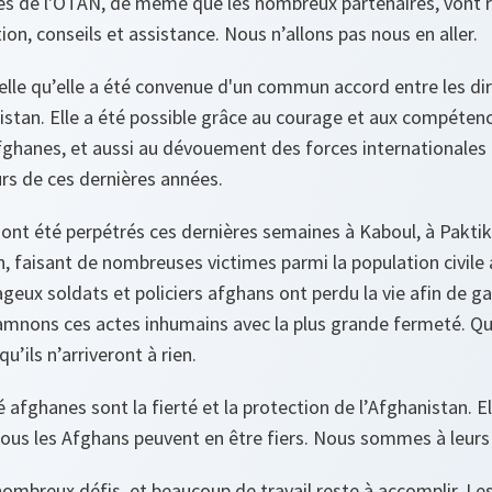
s de l'OTAN, de même que les nombreux partenaires, vont re
on, conseils et assistance. Nous n’allons pas nous en aller.
telle qu’elle a été convenue d'un commun accord entre les di
istan. Elle a été possible grâce au courage et aux compéten
fghanes, et aussi au dévouement des forces internationales 
rs de ces dernières années.
 ont été perpétrés ces dernières semaines à Kaboul, à Paktik
, faisant de nombreuses victimes parmi la population civile
geux soldats et policiers afghans ont perdu la vie afin de gar
amnons ces actes inhumains avec la plus grande fermeté. Que
u’ils n’arriveront à rien.
 afghanes sont la fierté et la protection de l’Afghanistan. E
tous les Afghans peuvent en être fiers. Nous sommes à leurs
 nombreux défis, et beaucoup de travail reste à accomplir. Le