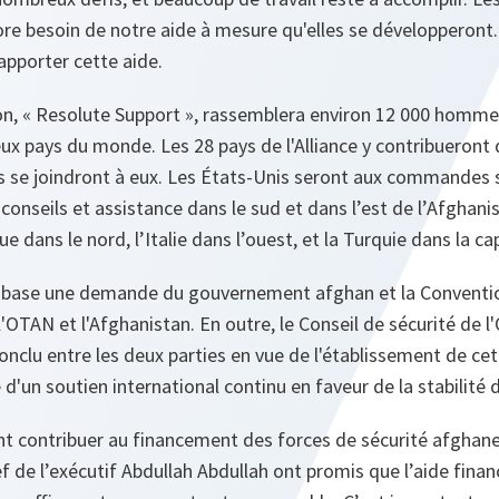
re besoin de notre aide à mesure qu'elles se développeront.
apporter cette aide.
on, « Resolute Support », rassemblera environ 12 000 hom
x pays du monde. Les 28 pays de l'Alliance y contribueront 
es se joindront à eux. Les États-Unis seront aux commandes 
conseils et assistance dans le sud et dans l’est de l’Afghani
ue dans le nord, l’Italie dans l’ouest, et la Turquie dans la cap
 base une demande du gouvernement afghan et la Convention
l'OTAN et l'Afghanistan. En outre, le Conseil de sécurité de l
onclu entre les deux parties en vue de l'établissement de cett
d'un soutien international continu en faveur de la stabilité 
t contribuer au financement des forces de sécurité afghane
ef de l’exécutif Abdullah Abdullah ont promis que l’aide finan