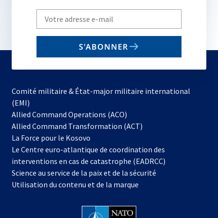
Write
your
email
S'ABONNER
to
subscribe
Comité militaire & État-major militaire international
(EMI)
s’ouvre
Allied Command Operations (ACO)
dans
Allied Command Transformation (ACT)
s’ouvre
un
La Force pour le Kosovo
dans
nouvel
Le Centre euro-atlantique de coordination des
un
onglet
interventions en cas de catastrophe (EADRCC)
nouvel
Science au service de la paix et de la sécurité
onglet
Utilisation du contenu et de la marque