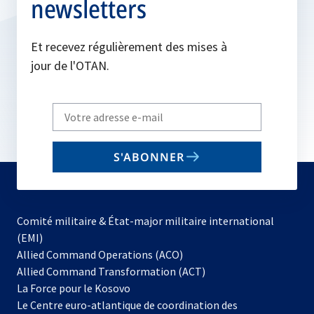
newsletters
Et recevez régulièrement des mises à
jour de l'OTAN.
Write
your
email
S'ABONNER
to
subscribe
Comité militaire & État-major militaire international
(EMI)
s’ouvre
Allied Command Operations (ACO)
dans
Allied Command Transformation (ACT)
s’ouvre
un
La Force pour le Kosovo
dans
nouvel
Le Centre euro-atlantique de coordination des