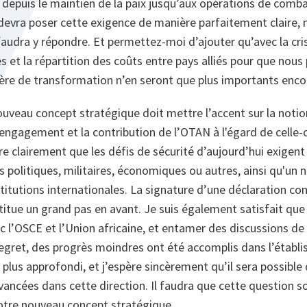
, depuis le maintien de la paix jusqu’aux opérations de comb
evra poser cette exigence de manière parfaitement claire, m
audra y répondre. Et permettez-moi d’ajouter qu’avec la cris
s et la répartition des coûts entre pays alliés pour que nous
ière de transformation n’en seront que plus importants enco
uveau concept stratégique doit mettre l’accent sur la noti
’engagement et la contribution de l’OTAN à l'égard de celle-
 clairement que les défis de sécurité d’aujourd’hui exigent 
 politiques, militaires, économiques ou autres, ainsi qu'un
stitutions internationales. La signature d’une déclaratio
titue un grand pas en avant. Je suis également satisfait qu
ec l’OSCE et l’Union africaine, et entamer des discussions de 
egret, des progrès moindres ont été accomplis dans l’établ
lus approfondi, et j’espère sincèrement qu’il sera possible 
ancées dans cette direction. Il faudra que cette question s
tre nouveau concept stratégique.