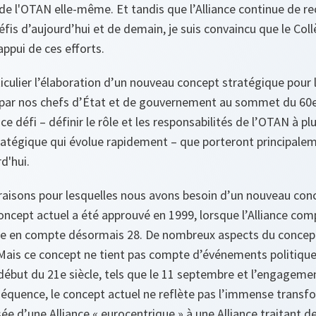
 de l'OTAN elle‑même. Et tandis que l’Alliance continue de r
fis d’aujourd’hui et de demain, je suis convaincu que le Coll
appui de ces efforts.
iculier l’élaboration d’un nouveau concept stratégique pour
r par nos chefs d’État et de gouvernement au sommet du 60e
ur ce défi – définir le rôle et les responsabilités de l’OTAN à 
atégique qui évolue rapidement – que porteront principale
d'hui.
raisons pour lesquelles nous avons besoin d’un nouveau con
oncept actuel a été approuvé en 1999, lorsque l’Alliance com
le en compte désormais 28. De nombreux aspects du concept
Mais ce concept ne tient pas compte d’événements politique
début du 21e siècle, tels que le 11 septembre et l’engageme
équence, le concept actuel ne reflète pas l’immense transf
ssée d’une Alliance « eurocentrique » à une Alliance traitant 