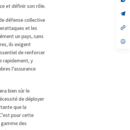
on
da
e et définir son rôle.
un
no
s’
on
da
de défense collective
un
no
s’
berattaques et les
on
da
dément un pays, sans
un
no
s’
es, ils exigent
on
da
un
essentiel de renforcer
no
on
ue rapidement, y
bres l’assurance
era bien sûr le
nécessité de déployer
rtante que la
C’est pour cette
la gamme des