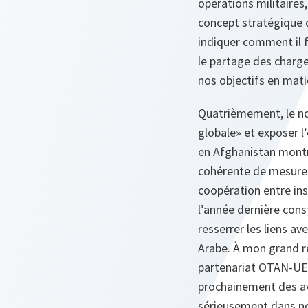
opérations militaires
concept stratégique d
indiquer comment il f
le partage des charge
nos objectifs en mat
Quatrièmement, le no
globale» et exposer l
en Afghanistan montre
cohérente de mesures
coopération entre in
l’année dernière cons
resserrer les liens av
Arabe. À mon grand r
partenariat OTAN-UE p
prochainement des av
sérieusement dans no