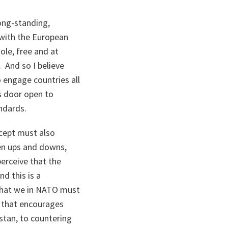
ong-standing,
 with the European
ole, free and at
. And so I believe
engage countries all
ts door open to
andards.
ncept must also
een ups and downs,
perceive that the
d this is a
 that we in NATO must
p that encourages
tan, to countering