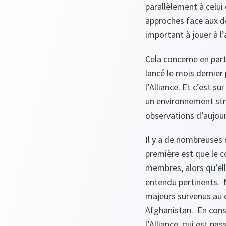
parallèlement à celui
approches face aux dé
important à jouer à l’
Cela concerne en part
lancé le mois dernie
l’Alliance. Et c’est s
un environnement str
observations d’aujour
Il y a de nombreuses 
première est que le c
membres, alors qu’el
entendu pertinents. 
majeurs survenus au 
Afghanistan. En cons
l’Alliance, qui est pa