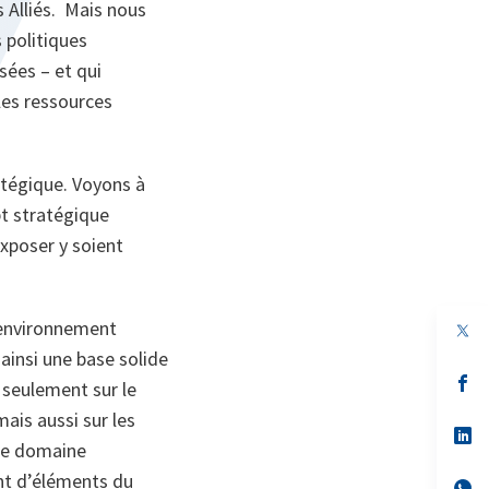
s Alliés. Mais nous
 politiques
sées – et qui
 les ressources
ratégique. Voyons à
t stratégique
exposer y soient
 environnement
 ainsi une base solide
s’
n seulement sur le
da
un
mais aussi sur les
no
s’
 le domaine
on
da
un
ant d’éléments du
no
s’