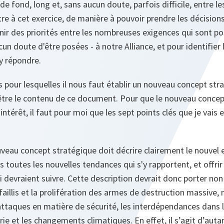
e fond, long et, sans aucun doute, parfois difficile, entre le
 à cet exercice, de manière à pouvoir prendre les décisions
nir des priorités entre les nombreuses exigences qui sont po
un doute d'être posées ‑ à notre Alliance, et pour identifier
y répondre.
ns pour lesquelles il nous faut établir un nouveau concept st
 être le contenu de ce document. Pour que le nouveau concep
intérêt, il faut pour moi que les sept points clés que je vais 
veau concept stratégique doit décrire clairement le nouvel
 toutes les nouvelles tendances qui s'y rapportent, et offrir
ui devraient suivre. Cette description devrait donc porter no
faillis et la prolifération des armes de destruction massive, 
attaques en matière de sécurité, les interdépendances dans
erie et les changements climatiques. En effet, il s’agit d’aut