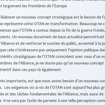
t largement les frontières de l’Europe.
’élaborer un nouveau concept stratégique est le besoin de f
 que représente cette OTAN en transformation. Beaucoup ne
nses que l’OTAN a connus depuis la fin de la guerre froide,
ients. Un nouveau document de base actualisé permettrait 
’Alliance et de renforcer le soutien du public, essentiel à la 
 que cela n’intéressera pas uniquement l’opinion publique dans
intérêts stratégiques de l’OTAN coïncident avec ceux d’un n
mbres de l’Alliance, je ne doute pas qu’un nouveau concept 
ttentif dans ces pays‑là également.
 très importante, est que nous avons besoin d’un nouveau co
s. Les exigences vis‑à‑vis de l’OTAN sont aujourd’hui plus g
rôle et des tâches fondamentales de l’Alliance, mais aussi de 
e. Il ne sera pas facile de parvenir à une telle perception co