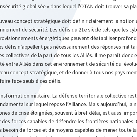
insécurité globalisée » dans lequel l'OTAN doit trouver sa plac
veau concept stratégique doit définir clairement la notion 
nnement de sécurité. Les défis du 21e siècle tels que les cy
provisionnements énergétiques peuvent déstabiliser profon
s défis n’appellent pas nécessairement des réponses militair
 collectives de la part de tous les Alliés. Il me paraît donc 
ité entre Alliés dans cet environnement de sécurité qui évol
eau concept stratégique, et de donner à tous nos pays mem
faire face seuls à ces défis.
sformation militaire. La défense territoriale collective rest
ondamental sur lequel repose l’Alliance. Mais aujourd’hui, la 
ones de crise éloignées, souvent à bref délai, est aussi impo
 des forces capables de défendre les frontières nationales. 
s besoin de forces et de moyens capables de mener toute 