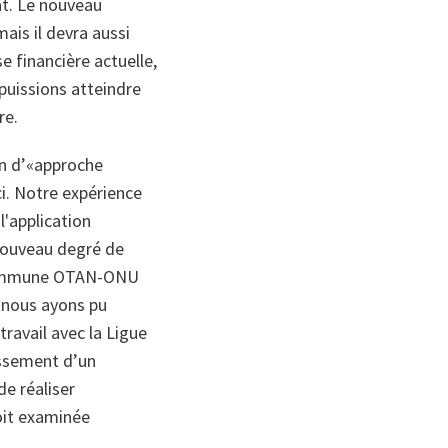
at. Le nouveau
ais il devra aussi
e financière actuelle,
 puissions atteindre
re.
on d’«approche
ci. Notre expérience
l'application
 nouveau degré de
n commune OTAN-ONU
e nous ayons pu
travail avec la Ligue
issement d’un
de réaliser
oit examinée