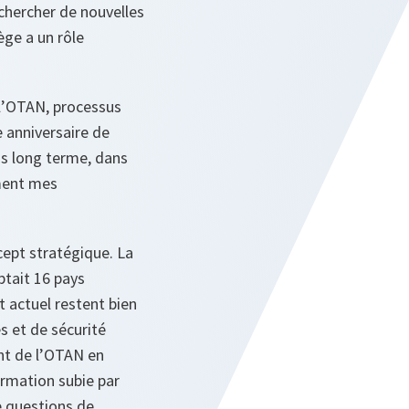
echercher de nouvelles
ège a un rôle
 l’OTAN, processus
 anniversaire de
plus long terme, dans
ment mes
cept stratégique. La
ptait 16 pays
 actuel restent bien
s et de sécurité
nt de l’OTAN en
ormation subie par
de questions de