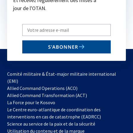
Et recevez régulièrement des mises à
jour de l'OTAN.
Write
your
email
S'ABONNER
to
subscribe
Comité militaire & État-major militaire international
(EMI)
s’ouvre
Allied Command Operations (ACO)
dans
Allied Command Transformation (ACT)
s’ouvre
un
La Force pour le Kosovo
dans
nouvel
Le Centre euro-atlantique de coordination des
un
onglet
interventions en cas de catastrophe (EADRCC)
nouvel
Science au service de la paix et de la sécurité
onglet
Utilisation du contenu et de la marque