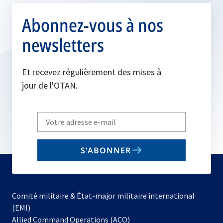
Abonnez-vous à nos
newsletters
Et recevez régulièrement des mises à
jour de l'OTAN.
Write
your
email
S'ABONNER
to
subscribe
Comité militaire & État-major militaire international
(EMI)
s’ouvre
Allied Command Operations (ACO)