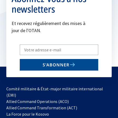
newsletters
Et recevez régulièrement des mises à
jour de l'OTAN.
Write
your
email
S'ABONNER
to
subscribe
Comité militaire & État-major militaire international
(EMI)
s’ouvre
Allied Command Operations (ACO)
dans
Allied Command Transformation (ACT)
s’ouvre
un
La Force pour le Kosovo