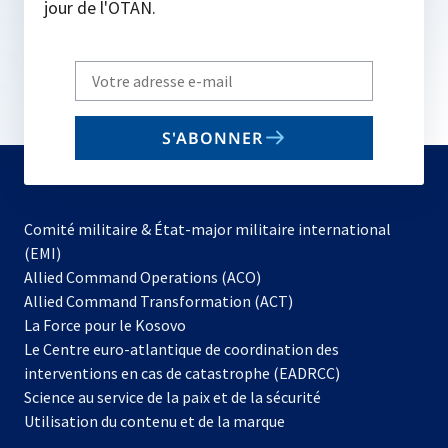
jour de l'OTAN.
Write
your
email
S'ABONNER
to
subscribe
Comité militaire & État-major militaire international
(EMI)
s’ouvre
Allied Command Operations (ACO)
dans
Allied Command Transformation (ACT)
s’ouvre
un
La Force pour le Kosovo
dans
nouvel
Le Centre euro-atlantique de coordination des
un
onglet
interventions en cas de catastrophe (EADRCC)
nouvel
Science au service de la paix et de la sécurité
onglet
Utilisation du contenu et de la marque