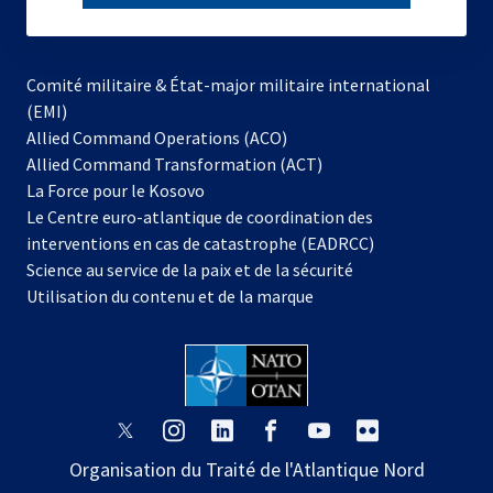
subscribe
Comité militaire & État-major militaire international
(EMI)
s’ouvre
Allied Command Operations (ACO)
dans
Allied Command Transformation (ACT)
s’ouvre
un
La Force pour le Kosovo
dans
nouvel
Le Centre euro-atlantique de coordination des
un
onglet
interventions en cas de catastrophe (EADRCC)
nouvel
Science au service de la paix et de la sécurité
onglet
Utilisation du contenu et de la marque
s’ouvre
s’ouvre
s’ouvre
s’ouvre
s’ouvre
s’ouvre
dans
dans
dans
dans
dans
dans
Organisation du Traité de l'Atlantique Nord
un
un
un
un
un
un