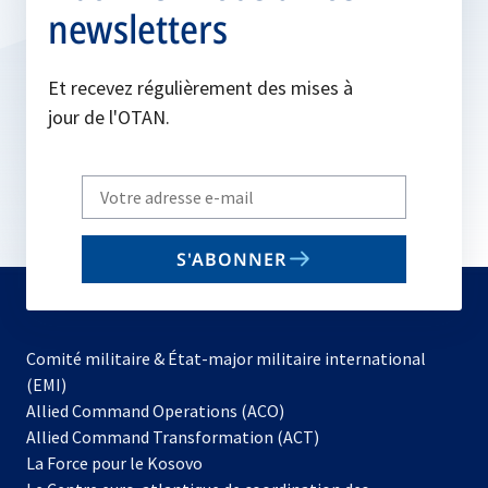
newsletters
Et recevez régulièrement des mises à
jour de l'OTAN.
Write
your
email
S'ABONNER
to
subscribe
Comité militaire & État-major militaire international
(EMI)
s’ouvre
Allied Command Operations (ACO)
dans
Allied Command Transformation (ACT)
s’ouvre
un
La Force pour le Kosovo