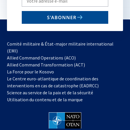
your
email
S'ABONNER
to
subscribe
Comité militaire & État-major militaire international
(EMI)
Allied Command Operations (ACO)
Allied Command Transformation (ACT)
s’ouvre
La Force pour le Kosovo
dans
Le Centre euro-atlantique de coordination des
un
interventions en cas de catastrophe (EADRCC)
nouvel
Science au service de la paix et de la sécurité
onglet
Utilisation du contenu et de la marque