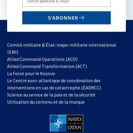
your
email
S'ABONNER
to
subscribe
Comité militaire & État-major militaire international
(EMI)
Allied Command Operations (ACO)
Allied Command Transformation (ACT)
s’ouvre
La Force pour le Kosovo
dans
Le Centre euro-atlantique de coordination des
un
interventions en cas de catastrophe (EADRCC)
nouvel
Science au service de la paix et de la sécurité
onglet
Utilisation du contenu et de la marque