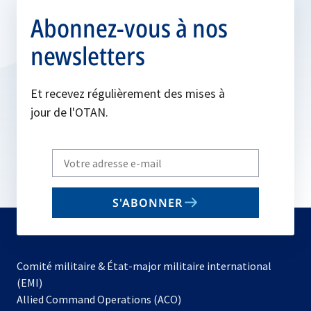
Abonnez-vous à nos
newsletters
Et recevez régulièrement des mises à
jour de l'OTAN.
Write
your
email
S'ABONNER
to
subscribe
Comité militaire & État-major militaire international
(EMI)
s’ouvre
Allied Command Operations (ACO)