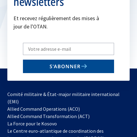
newsletters
Et recevez régulièrement des mises à
jour de l'OTAN.
Write
your
email
S'ABONNER
to
subscribe
Comité militaire & État-major militaire international
(EMI)
s’ouvre
Allied Command Operations (ACO)
dans
Allied Command Transformation (ACT)
s’ouvre
un
La Force pour le Kosovo
dans
nouvel
Le Centre euro-atlantique de coordination des