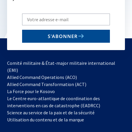
Write
your
email
S'ABONNER
to
subscribe
Comité militaire & État-major militaire international
(EMI)
s’ouvre
Allied Command Operations (ACO)
dans
Allied Command Transformation (ACT)
s’ouvre
un
La Force pour le Kosovo
dans
nouvel
Le Centre euro-atlantique de coordination des
un
onglet
interventions en cas de catastrophe (EADRCC)
nouvel
Science au service de la paix et de la sécurité
onglet
Utilisation du contenu et de la marque