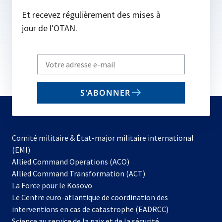
Et recevez régulièrement des mises à
jour de l'OTAN.
Write
your
email
S'ABONNER
to
subscribe
Comité militaire & État-major militaire international
(EMI)
s’ouvre
Allied Command Operations (ACO)
dans
Allied Command Transformation (ACT)
s’ouvre
un
La Force pour le Kosovo
dans
nouvel
Le Centre euro-atlantique de coordination des
un
onglet
interventions en cas de catastrophe (EADRCC)
nouvel
Science au service de la paix et de la sécurité